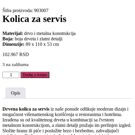
Šifra proizvoda: 903007
Kolica za servis
Materijal:
drvo i metalna konstrukcija
Boja:
boja drveta i zlatni detalji
Dimenzije:
89 x 110 x 53 cm
102.967
RSD
3 na zalihama
Kolica
Dodaj u korpu
za
servis
količina
Opis
Drvena kolica za servis
iz naše ponude odlikuje moderan dizajn i
mogućnost višenamenskog korišćenja u restoranima i hotelima.
Izrađena su od kvalitetnog drveta u kombinaciji sa čvrstom
metalnom konstrukcijom, a zlatni detalji pružaju im prefinjen izgled.
Složite hranu ili piće i poslužite brzo i bezbedno, zahvaljujući