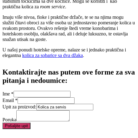
stabilnim točkićima sa dve kočnice. Mogu se koristiti i kao
praktična kolica za
room service
.
Imaju više nivoa, fioke i praktične držače, te se na njima mogu
služiti čitavi obroci za više osoba uz jednostavno pomeranje kolica u
svakom prostoru. Ovakvo rešenje štedi vreme konobarima i
hotelskom osoblju, olakšava rad, ali i deluje luksuzno, te ostavlja
snažan utisak na goste.
U našoj ponudi hotelske opreme, nalaze se i jednako praktična i
elegantna
kolica za sobarice sa dva džaka
.
Kontaktirajte nas putem ove forme za sva
pitanja i nedoumice:
Ime
*
proizvod:
Email
*
za
Upit za proizvod:
Upit
Poruka
Pošaljite upit