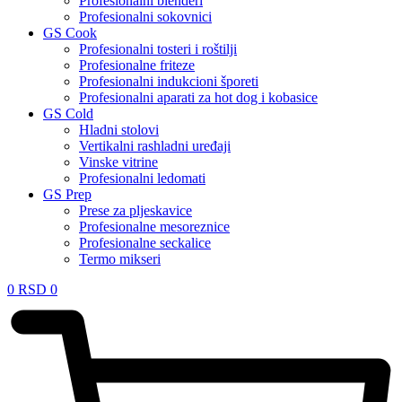
Profesionalni blenderi
Profesionalni sokovnici
GS Cook
Profesionalni tosteri i roštilji
Profesionalne friteze
Profesionalni indukcioni šporeti
Profesionalni aparati za hot dog i kobasice
GS Cold
Hladni stolovi
Vertikalni rashladni uređaji
Vinske vitrine
Profesionalni ledomati
GS Prep
Prese za pljeskavice
Profesionalne mesoreznice
Profesionalne seckalice
Termo mikseri
0
RSD
0