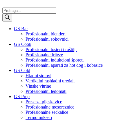
Skočite
na
Products
sadržaj
search
GS Bar
Profesionalni blenderi
Profesionalni sokovnici
GS Cook
Profesionalni tosteri i roštilji
Profesionalne friteze
Profesionalni indukcioni šporeti
Profesionalni aparati za hot dog i kobasice
GS Cold
Hladni stolovi
Vertikalni rashladni uređaji
Vinske vitrine
Profesionalni ledomati
GS Prep
Prese za pljeskavice
Profesionalne mesoreznice
Profesionalne seckalice
Termo mikseri