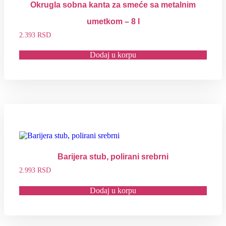
Okrugla sobna kanta za smeće sa metalnim
umetkom – 8 l
2.393
RSD
Dodaj u korpu
Barijera stub, polirani srebrni
2.993
RSD
Dodaj u korpu