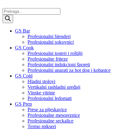
Skočite
na
Products
sadržaj
search
GS Bar
Profesionalni blenderi
Profesionalni sokovnici
GS Cook
Profesionalni tosteri i roštilji
Profesionalne friteze
Profesionalni indukcioni šporeti
Profesionalni aparati za hot dog i kobasice
GS Cold
Hladni stolovi
Vertikalni rashladni uređaji
Vinske vitrine
Profesionalni ledomati
GS Prep
Prese za pljeskavice
Profesionalne mesoreznice
Profesionalne seckalice
Termo mikseri