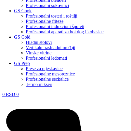
Profesionalni blenderi
Profesionalni sokovnici
GS Cook
Profesionalni tosteri i roštilji
Profesionalne friteze
Profesionalni indukcioni šporeti
Profesionalni aparati za hot dog i kobasice
GS Cold
Hladni stolovi
Vertikalni rashladni uređaji
Vinske vitrine
Profesionalni ledomati
GS Prep
Prese za pljeskavice
Profesionalne mesoreznice
Profesionalne seckalice
Termo mikseri
0
RSD
0