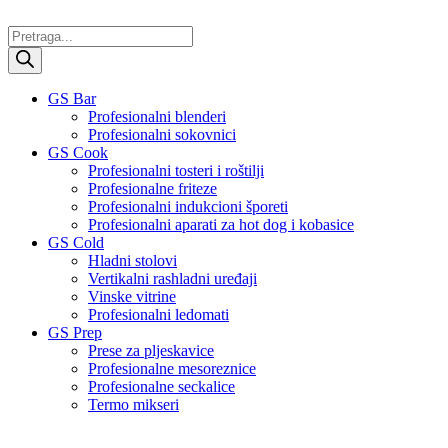
Skočite
na
Products
sadržaj
search
GS Bar
Profesionalni blenderi
Profesionalni sokovnici
GS Cook
Profesionalni tosteri i roštilji
Profesionalne friteze
Profesionalni indukcioni šporeti
Profesionalni aparati za hot dog i kobasice
GS Cold
Hladni stolovi
Vertikalni rashladni uređaji
Vinske vitrine
Profesionalni ledomati
GS Prep
Prese za pljeskavice
Profesionalne mesoreznice
Profesionalne seckalice
Termo mikseri