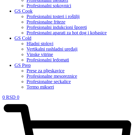
Profesionalni blenderi
Profesionalni sokovnici
GS Cook
Profesionalni tosteri i roštilji
Profesionalne friteze
Profesionalni indukcioni šporeti
Profesionalni aparati za hot dog i kobasice
GS Cold
Hladni stolovi
Vertikalni rashladni uređaji
Vinske vitrine
Profesionalni ledomati
GS Prep
Prese za pljeskavice
Profesionalne mesoreznice
Profesionalne seckalice
Termo mikseri
0
RSD
0